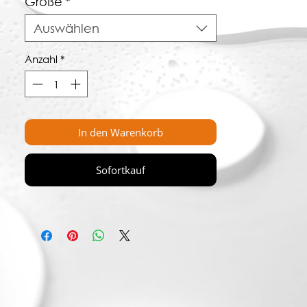
Größe
*
Die Kombination aus exotischen
Auswählen
Früchten wie Mango und Ananas mit
heimischen Favoriten wie Erdbeeren
Anzahl
*
und Himbeeren verleiht Egal Frucht
Limes Getränk eine einzigartige
Geschmackstiefe, die jeden Schluck
zu einem unvergesslichen Erlebnis
macht. Jeder Tropfen ist wie eine
In den Warenkorb
Explosion von Aromen, die Ihren
Gaumen verwöhnen und Ihre Sinne
Sofortkauf
verzaubern.
Egal Frucht Limes Getränk ist nicht nur
ein Getränk, es ist eine Einstellung zum
Leben. Ob pur genossen oder als
Zutat für kreative Cocktails und
Mixgetränke verwendet - mit Egal ist
es einfach, den Moment zu genießen
und sich vom Alltag zu lösen. Es ist