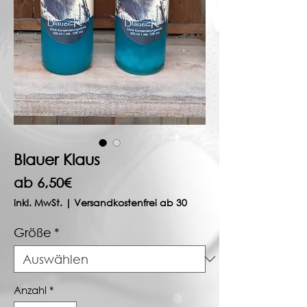
Blauer Klaus
Sale-
ab
6,50€
Preis
inkl. MwSt.
|
Versandkostenfrei ab 30
Größe
*
Anzahl
*