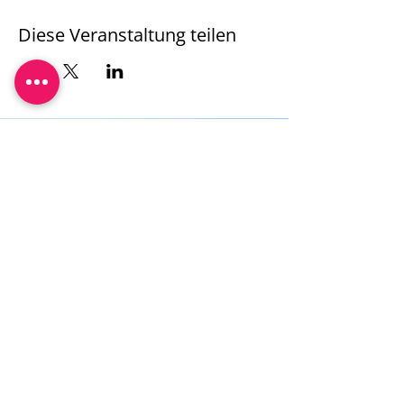
Diese Veranstaltung teilen
Mobil:
+491722988060
email:
wefi19@web.de
©2022 Wefi´s Limes Manufaktur.
Erstellt von cann-was.de
Impressum
Datenschutz
AGB