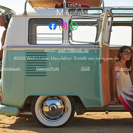
Mobil:
+491722988060
email:
wefi19@web.de
©2022 Wefi´s Limes Manufaktur. Erstellt von cann-was.de
Impressum
Datenschutz
AGB
Widerruf